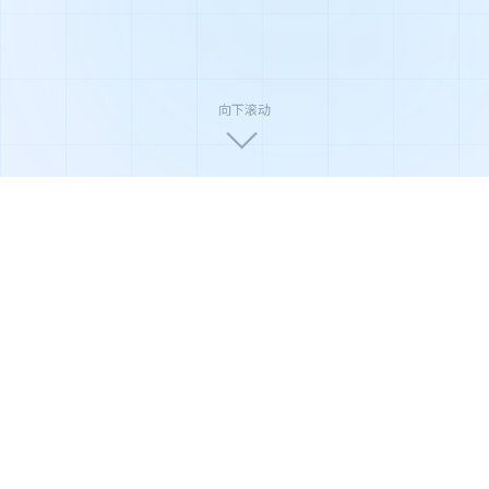
向下滚动
🏆
🛡️
🌿
国家高新技术企业
ISO9001质量认证
环保节能产品
🔬
⚡
📦
权威实验室检测
极速售后响应
全国配送安装
产品系列
全系净化解决方案
从家庭到商业，从轻度到重度污染场景，俊威提供覆盖全
场景的净化产品