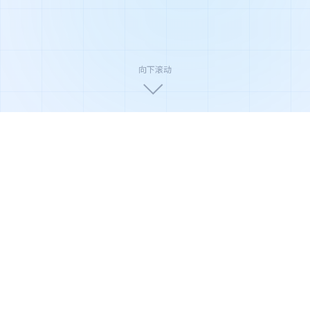
向下滚动
🏆
🛡️
🌿
国家高新技术企业
ISO9001质量认证
环保节能产品
🔬
⚡
📦
权威实验室检测
极速售后响应
全国配送安装
产品系列
全系净化解决方案
从家庭到商业，从轻度到重度污染场景，俊威提供覆盖全
场景的净化产品