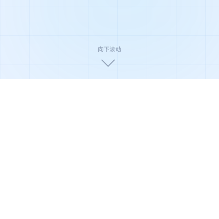
向下滚动
🏆
🛡️
🌿
国家高新技术企业
ISO9001质量认证
环保节能产品
🔬
⚡
📦
权威实验室检测
极速售后响应
全国配送安装
产品系列
全系净化解决方案
从家庭到商业，从轻度到重度污染场景，俊威提供覆盖全
场景的净化产品